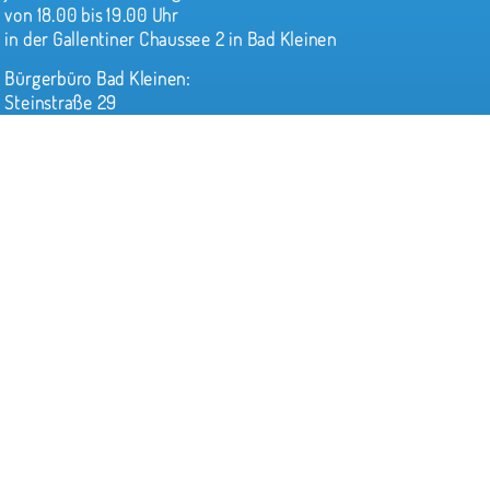
von 18.00 bis 19.00 Uhr
in der Gallentiner Chaussee 2 in Bad Kleinen
Bürgerbüro Bad Kleinen:
Steinstraße 29
23996 Bad Kleinen
Der Verwaltungssitz des Amtes befindet sich in Dorf
Mecklenburg
Adresse:
Amt Dorf Mecklenburg-Bad Kleinen
Am Wehberg 17
23972 Dorf Mecklenburg
Tel.: 03841/7980