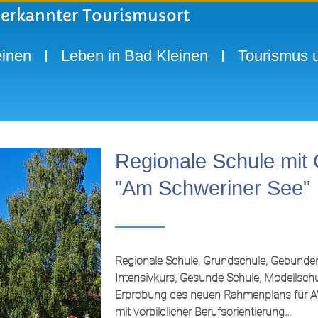
nerkannter Tourismusort
inen
Leben in Bad Kleinen
Tourismus u
Regionale Schule mit
"Am Schweriner See"
Regionale Schule, Grundschule, Gebunde
Intensivkurs, Gesunde Schule, Modellschule
Erprobung des neuen Rahmenplans für A
mit vorbildlicher Berufsorientierung…