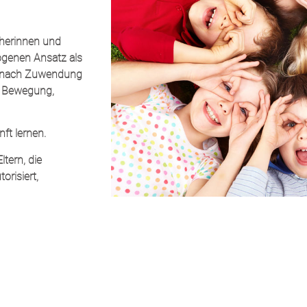
eherinnen und
ogenen Ansatz als
n nach Zuwendung
, Bewegung,
nft lernen.
ltern, die
orisiert,