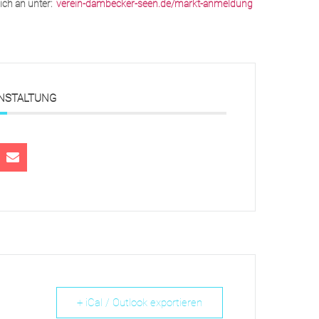
ich an unter:
verein-dambecker-seen.de/markt-anmeldung
ANSTALTUNG
+ iCal / Outlook exportieren