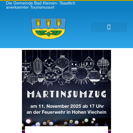
Die Gemeinde Bad Kleinen- Staatlich
anerkannter Tourismusort
Gemeinde Bad Kleinen
Leben in Bad Kleinen
Tourismus und Kultur