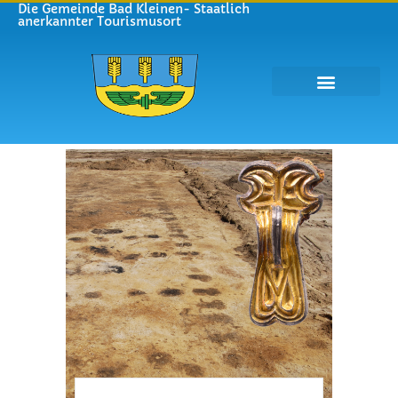
Die Gemeinde Bad Kleinen- Staatlich
anerkannter Tourismusort
Gemeinde Bad Kleinen
Leben in Bad Kleinen
Tourismus und Kultur