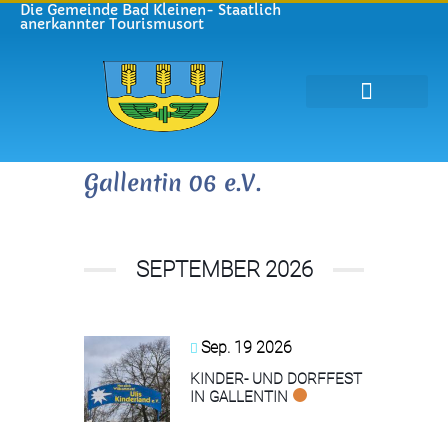
Die Gemeinde Bad Kleinen- Staatlich
anerkannter Tourismusort
Gemeinde Bad Kleinen
Leben in Bad Kleinen
Tourismus und Kultur
Gallentin 06 e.V.
SEPTEMBER 2026
Sep. 19 2026
KINDER- UND DORFFEST
IN GALLENTIN